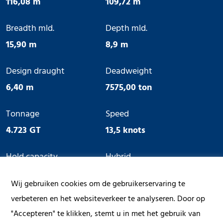
116,08 m
109,72 m
Breadth mld.
Depth mld.
15,90 m
8,9 m
Design draught
Deadweight
6,40 m
7575,00 ton
Tonnage
Speed
4.723 GT
13,5 knots
Hold capacity
Hybrid
335.000 cbft
No
Wij gebruiken cookies om de gebruikerservaring te
Ice Class
Geared
verbeteren en het websiteverkeer te analyseren. Door op
"Accepteren" te klikken, stemt u in met het gebruik van
No
No