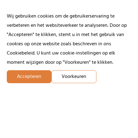
Contact us
Wij gebruiken cookies om de gebruikerservaring te
Give us a call or fill in the form below and we will contact
verbeteren en het websiteverkeer te analyseren. Door op
you within 24 hours on working days.
"Accepteren" te klikken, stemt u in met het gebruik van
cookies op onze website zoals beschreven in ons
First name
Cookiebeleid. U kunt uw cookie-instellingen op elk
moment wijzigen door op "Voorkeuren" te klikken.
Accepteren
Voorkeuren
Last name
E-mail address