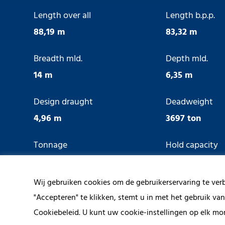
Length over all
Length b.p.p.
88,19 m
83,32 m
Breadth mld.
Depth mld.
14 m
6,35 m
Design draught
Deadweight
4,96 m
3697 ton
Tonnage
Hold capacity
1998 GT
157821 cbft
Wij gebruiken cookies om de gebruikerservaring te ver
Hybrid
Ice Class
"Accepteren" te klikken, stemt u in met het gebruik va
No
No
Cookiebeleid. U kunt uw cookie-instellingen op elk mo