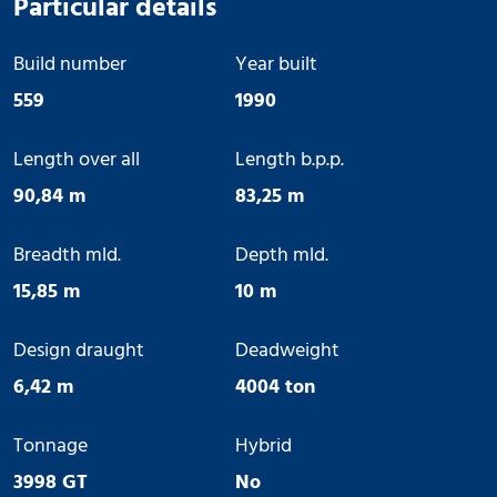
Particular details
Build number
Year built
559
1990
Length over all
Length b.p.p.
90,84 m
83,25 m
Breadth mld.
Depth mld.
15,85 m
10 m
Design draught
Deadweight
6,42 m
4004 ton
Tonnage
Hybrid
3998 GT
No