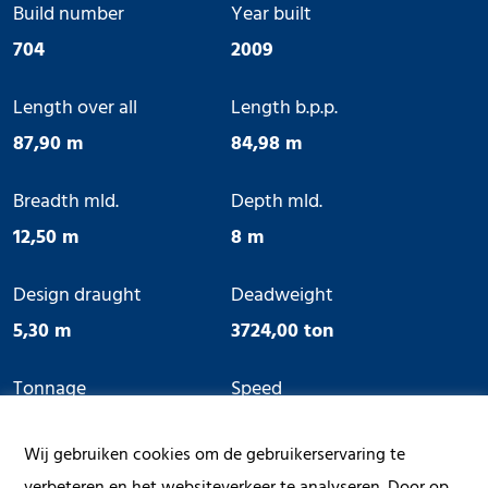
Build number
Year built
704
2009
Length over all
Length b.p.p.
87,90 m
84,98 m
Breadth mld.
Depth mld.
12,50 m
8 m
Design draught
Deadweight
5,30 m
3724,00 ton
Tonnage
Speed
2.658 GT
12,5 knots
Wij gebruiken cookies om de gebruikerservaring te
Hold capacity
Hybrid