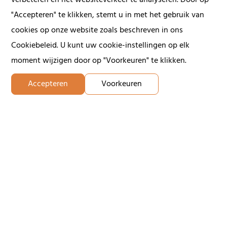
verbeteren en het websiteverkeer te analyseren. Door op
205.500 cbft
No
"Accepteren" te klikken, stemt u in met het gebruik van
cookies op onze website zoals beschreven in ons
Ice Class
Geared
Cookiebeleid. U kunt uw cookie-instellingen op elk
Yes
No
moment wijzigen door op "Voorkeuren" te klikken.
Accepteren
Voorkeuren