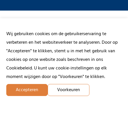
Wij gebruiken cookies om de gebruikerservaring te
Contact us
verbeteren en het websiteverkeer te analyseren. Door op
"Accepteren" te klikken, stemt u in met het gebruik van
Give us a call or fill in the form below and we will contact
cookies op onze website zoals beschreven in ons
you within 24 hours on working days.
Cookiebeleid. U kunt uw cookie-instellingen op elk
moment wijzigen door op "Voorkeuren" te klikken.
First name
Accepteren
Voorkeuren
Last name