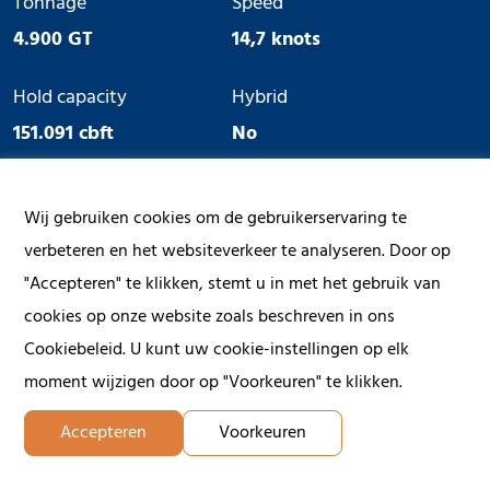
Tonnage
Speed
4.900 GT
14,7 knots
Hold capacity
Hybrid
151.091 cbft
No
Ice Class
Geared
Wij gebruiken cookies om de gebruikerservaring te
No
Yes
verbeteren en het websiteverkeer te analyseren. Door op
"Accepteren" te klikken, stemt u in met het gebruik van
cookies op onze website zoals beschreven in ons
Cookiebeleid. U kunt uw cookie-instellingen op elk
moment wijzigen door op "Voorkeuren" te klikken.
Accepteren
Voorkeuren