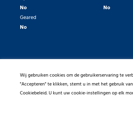
No
No
Geared
No
Wij gebruiken cookies om de gebruikerservaring te ver
"Accepteren" te klikken, stemt u in met het gebruik va
Contact us
Cookiebeleid. U kunt uw cookie-instellingen op elk mo
Give us a call or fill in the form 
hours on working days.